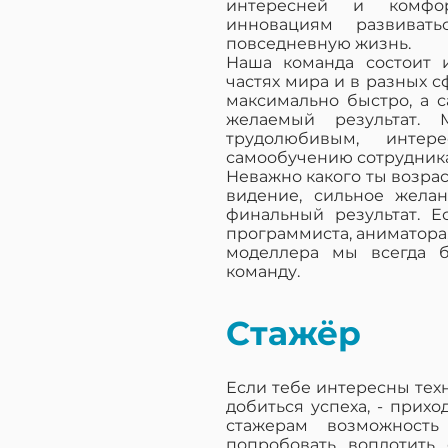
интересней и комфор
инновациям развиват
повседневную жизнь.
Наша команда состоит 
частях мира и в разных 
максимально быстро, а с
желаемый результат.
трудолюбивым, инте
самообучению сотрудник
Неважно какого ты возра
видение, сильное желан
финальный результат. Ес
программиста, аниматора
моделлера мы всегда 
команду.
Стажёр
Если тебе интересны техн
добиться успеха, - прих
стажерам возможность
попробовать воплотить