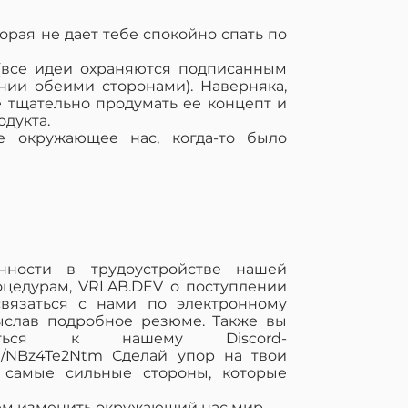
торая не дает тебе спокойно спать по
(все идеи охраняются подписанным
нии обеими сторонами). Наверняка,
 тщательно продумать ее концепт и
одукта.
е окружающее нас, когда-то было
нности в трудоустройстве нашей
оцедурам, VRLAB.DEV о поступлении
связаться с нами по электронному
ыслав подробное резюме. Также вы
иться к нашему Discord-
.gg/NBz4Te2Ntm
Сделай упор на твои
и самые сильные стороны, которые
ем изменить окружающий нас мир.