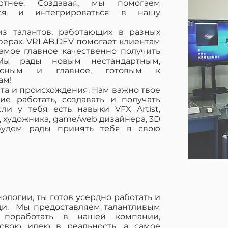
тнее. Создавая, мы помогаем
ься и интегрироваться в нашу
из талантов, работающих в разных
сферах. VRLAB.DEV помогает клиентам
амое главное качественно получить
 Мы рады новым нестандартным,
ресным и главное, готовым к
ам!
ста и происхождения. Нам важно твое
ие работать, создавать и получать
ли у тебя есть навыки VFX Artist,
, художника, game/web дизайнера, 3D
будем рады принять тебя в свою
ологии, ты готов усердно работать и
оди. Мы предоставляем талантливым
 поработать в нашей компании,
 свою идею в реальность, а самое