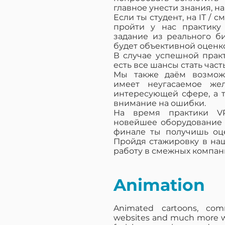
главное унести знания, 
Если ты студент, на IT / 
пройти у нас практику 
задание из реального би
будет объективной оценко
В случае успешной практ
есть все шансы стать час
Мы также даём возможн
имеет неугасаемое жел
интересующей сфере, а т
внимание на ошибки.
На время практики VR
новейшее оборудование д
финале ты получишь оце
Пройдя стажировку в на
работу в смежных компан
Animation
Animated cartoons, com
websites and much more wit