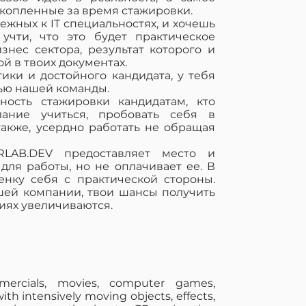
накопленные за время стажировки.
смежных к IT специальностях, и хочешь
учти, что это будет практическое
знес сектора, результат которого и
й в твоих документах.
ики и достойного кандидата, у тебя
тью нашей команды.
ость стажировки кандидатам, кто
ание учиться, пробовать себя в
акже, усердно работать не обращая
LAB.DEV предоставляет место и
ля работы, но не оплачивает ее. В
нку себя с практической стороны.
шей компании, твои шансы получить
иях увеличиваются.
mercials, movies, computer games,
h intensively moving objects, effects,