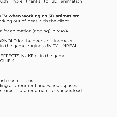
 much more thanks to 3D animation
DEV when working on 3D animation:
rking out of ideas with the client
n for animation (rigging) in MAYA
n ARNOLD for the needs of cinema or
on in the game engines UNITY, UNREAL
R EFFECTS, NUKE or in the game
NGINE 4
 and mechanisms
ding environment and various spaces
ructures and phenomena for various load