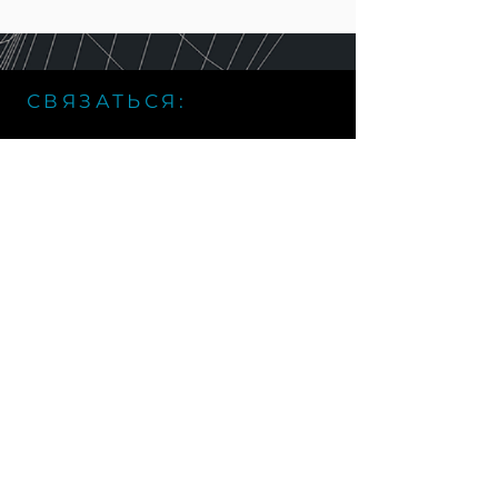
СВЯЗАТЬСЯ:
г. Владивосток, Светланская
127А
+7 (914) 792 - 33 - 70
info@vrl
ab.dev
ПАРТНЕРЫ: